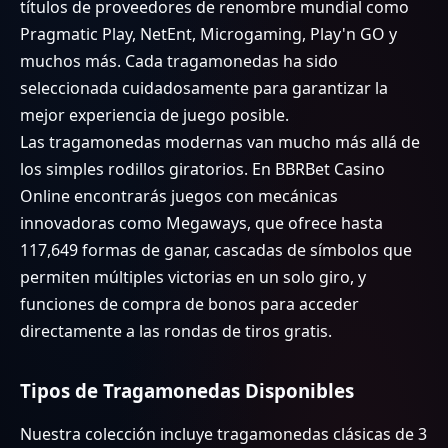
títulos de proveedores de renombre mundial como
Pragmatic Play, NetEnt, Microgaming, Play'n GO y
muchos más. Cada tragamonedas ha sido
seleccionada cuidadosamente para garantizar la
mejor experiencia de juego posible.
Las tragamonedas modernas van mucho más allá de
los simples rodillos giratorios. En BBRBet Casino
Online encontrarás juegos con mecánicas
innovadoras como Megaways, que ofrece hasta
117,649 formas de ganar, cascadas de símbolos que
permiten múltiples victorias en un solo giro, y
funciones de compra de bonos para acceder
directamente a las rondas de tiros gratis.
Tipos de Tragamonedas Disponibles
Nuestra colección incluye tragamonedas clásicas de 3