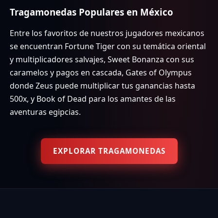
Tragamonedas Populares en México
Entre los favoritos de nuestros jugadores mexicanos
se encuentran Fortune Tiger con su temática oriental
y multiplicadores salvajes, Sweet Bonanza con sus
caramelos y pagos en cascada, Gates of Olympus
donde Zeus puede multiplicar tus ganancias hasta
500x, y Book of Dead para los amantes de las
aventuras egipcias.
EXPLORAR TRAGAMONEDAS